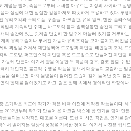
르도 개념을 빌어, 죽음으로부터 내세를 아우르는 여정의 사이라고 설명
죽음과 상실에 대한 절절한 감정마저도 따뜻하게 포용하고 있다. 투명
 유리조각과 스티로폼, 구슬들, 아크릴판, 유색 잉크, 합판, 플라스틱
 작업의 지속적인 주제는 바르도적 틈과 일맥상통한 중간적 그리고 경
해의 중간에 있는 것처럼 단순히 한 범주에 머물러 있기를 거부하는 
수백개의 유리구슬이나 부서진 자동차 유리조각을 모아 붙이고, 레진을
제작 과정을 거쳐서 재탄생되어 드로잉과 페인팅, 페인팅과 조각, 
각적 드로잉, 퍼포먼스적 페인팅 혹은 드로잉으로 만들어진 페인팅,
 가능케 만든다. 여기서 향을 이용한 두 작품의 경우, 결코 잡힐 수 
지극히 개인적인 불교적 수행을 작품을 통해서 대중들과 교감하는 일
품들을 살펴보면, 마치 물방울이 떨어진 모습이 길게 늘어난 것과 같은 
자연의 형태를 닮아있기도 하고, 검은 형태 속에서 경이적인 확장이나
장 초기작은 최근에 작가가 겪은 비극 이전에 제작된 작품들이다. 세
는 2002년부터 작가가 만들어 온 아크릴 박스에 향 연기를 담아 만든 The Jou
 와 같은 작품들과는 시각적인 대조를 이룬다. 또한 이 사진 작업은, 연기를
 밖에서 벌어지는 일상의 풍경을 기록한 것이다. 여기서 사진은 형체도