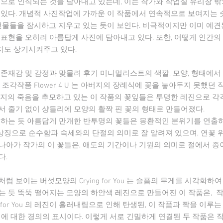
것으로 인식되는 것을 담아내고 있는데, 이는 작가와 작업실 유리창 
 있다. 개념적 사진작업에 가까운 이 작품에서 연속적으로 보여지는 
건물들을 잠시하고 지우고 있는 듯이 보인다. 비극적이지만 이미 예견된
 표현을 오히려 아름답게 사진에 담아내고 있다. 또한, 어떻게 인간
지도 상기시켜주고 있다.
 존재감 및 감정과 맞물려 후기 미니멀리스트의 색깔, 모양, 형태에
 조각작품 Flower 4 U 는 아버지의 장례식에 꽃을 놓아두지 못했던
버지의 죽음을 추모하고 있는 이 작품의 꽃잎들은 투명한 레진으로 각
서 줄기 없이 샹들리에 모양의 활짝 핀 꽃의 형태로 만들어졌다.
유하는 듯 아름답게 만개한 반투명의 꽃들은 몽환적인 분위기를 연출
 상징으로 순수함과 속세와의 단절의 의미로 잘 알려져 있으며, 연꽃
더 나아가 작가의 이 꽃들은, 애도의 기간이나 기원의 의미로 절에서 
다.
 보이는 버섯모양의 Crying for You 는 슬픔의 무게를 시각화하
는 듯 뚝뚝 떨어지는 모양의 하얀색 레진으로 만들어진 이 작품은, 작
for You 의 레진이 흘러내림으로 인해 탄생된, 이 작품과 짝을 이루는 Paint
 의 제작과정에 대한 경의의 표시이다. 이렇게 서로 긴밀하게 연결된 두 작품은