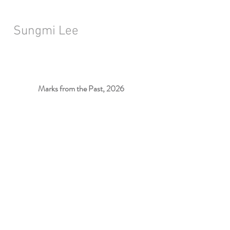
Sungmi Lee
Marks from the Past, 2026
Installation View
당
신
을
향
한
애
도
&
Painting
by
Sculpture
(Crying
for
You),
2009